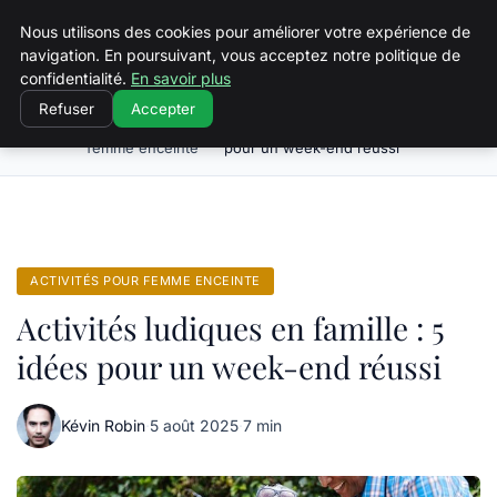
Squeakyswing.com
Nous utilisons des cookies pour améliorer votre expérience de
navigation. En poursuivant, vous acceptez notre politique de
confidentialité.
En savoir plus
Refuser
Accepter
Activités pour
Activités ludiques en famille : 5 idées
Accueil
femme enceinte
pour un week-end réussi
ACTIVITÉS POUR FEMME ENCEINTE
Activités ludiques en famille : 5
idées pour un week-end réussi
Kévin Robin
·
5 août 2025
·
7 min