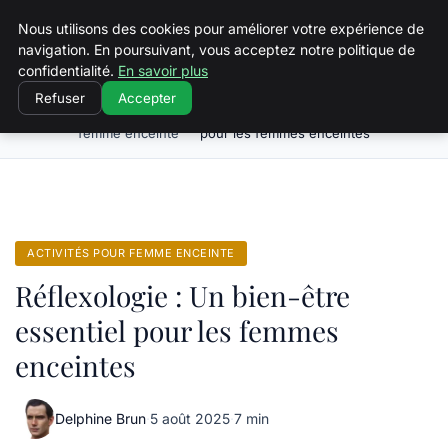
Squeakyswing.com
Nous utilisons des cookies pour améliorer votre expérience de
navigation. En poursuivant, vous acceptez notre politique de
confidentialité.
En savoir plus
Refuser
Accepter
Activités pour
Réflexologie : Un bien-être essentiel
Accueil
femme enceinte
pour les femmes enceintes
ACTIVITÉS POUR FEMME ENCEINTE
Réflexologie : Un bien-être
essentiel pour les femmes
enceintes
Delphine Brun
·
5 août 2025
·
7 min