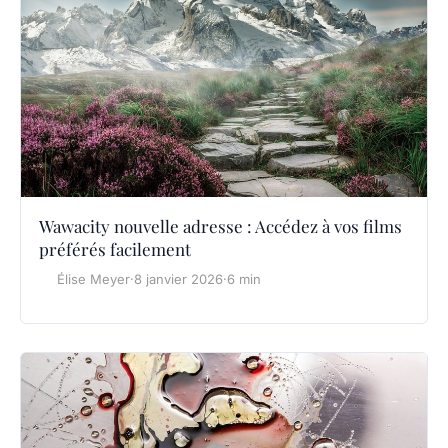
Wawacity nouvelle adresse : Accédez à vos films
préférés facilement
Élise Meyer
·
8 janvier 2026
·
6 min