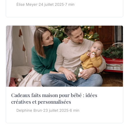
Élise Meyer
·
24 juillet 2025
·
7 min
Cadeaux faits maison pour bébé : idées
créatives et personnalisées
Delphine Brun
·
23 juillet 2025
·
6 min