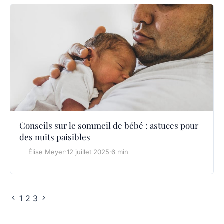
Conseils sur le sommeil de bébé : astuces pour
des nuits paisibles
Élise Meyer
·
12 juillet 2025
·
6 min
1
2
3