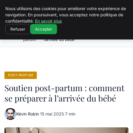
Squeakyswing.com
Nous utilisons des cookies pour améliorer votre expérience de
navigation. En poursuivant, vous acceptez notre politique de
confidentialité.
En savoir plus
Refuser
Accepter
Post-
Soutien post-partum : comment se préparer à
Accueil
partum
l’arrivée du bébé
POST-PARTUM
Soutien post-partum : comment
se préparer à l’arrivée du bébé
Kévin Robin
·
15 mai 2025
·
7 min