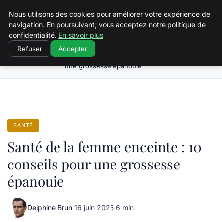
Squeakyswing.com
Nous utilisons des cookies pour améliorer votre expérience de
navigation. En poursuivant, vous acceptez notre politique de
confidentialité.
En savoir plus
Refuser
Accepter
Santé de la femme enceinte : 10 conseils pour
Accueil
Santé
une grossesse épanouie
SANTÉ
Santé de la femme enceinte : 10
conseils pour une grossesse
épanouie
Delphine Brun
·
16 juin 2025
·
6 min