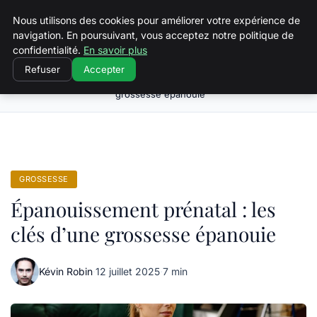
Squeakyswing.com
Nous utilisons des cookies pour améliorer votre expérience de
navigation. En poursuivant, vous acceptez notre politique de
confidentialité.
En savoir plus
Refuser
Accepter
Épanouissement prénatal : les clés d’une
Accueil
Grossesse
grossesse épanouie
GROSSESSE
Épanouissement prénatal : les
clés d’une grossesse épanouie
Kévin Robin
·
12 juillet 2025
·
7 min