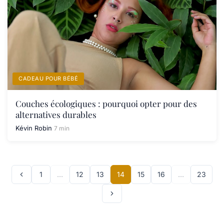
CADEAU POUR BÉBÉ
Couches écologiques : pourquoi opter pour des
alternatives durables
Kévin Robin
7 min
1
…
12
13
14
15
16
…
23