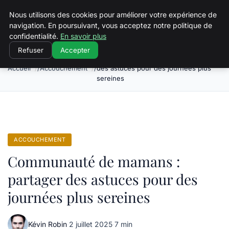
Squeakyswing.com
Nous utilisons des cookies pour améliorer votre expérience de
navigation. En poursuivant, vous acceptez notre politique de
confidentialité.
En savoir plus
Refuser
Accepter
Communauté de mamans : partager
Accueil
Accouchement
des astuces pour des journées plus
sereines
ACCOUCHEMENT
Communauté de mamans :
partager des astuces pour des
journées plus sereines
Kévin Robin
·
2 juillet 2025
·
7 min