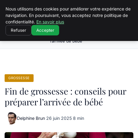
Squeakyswing.com
Nous utilisons des cookies pour améliorer votre expérience de
navigation. En poursuivant, vous acceptez notre politique de
confidentialité.
En savoir plus
Refuser
Accepter
Fin de grossesse : conseils pour préparer
Accueil
Grossesse
l’arrivée de bébé
GROSSESSE
Fin de grossesse : conseils pour
préparer l’arrivée de bébé
Delphine Brun
·
26 juin 2025
·
8 min