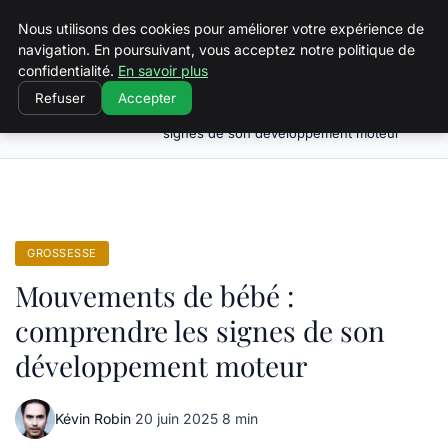
Squeakyswing.com
Nous utilisons des cookies pour améliorer votre expérience de
navigation. En poursuivant, vous acceptez notre politique de
confidentialité.
En savoir plus
Refuser
Accepter
Mouvements de bébé : comprendre les
Accueil
Grossesse
signes de son développement moteur
GROSSESSE
Mouvements de bébé :
comprendre les signes de son
développement moteur
Kévin Robin
·
20 juin 2025
·
8 min