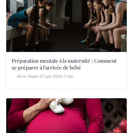
Préparation mentale à la maternité : Comment
se préparer à l’arrivée de bébé
Kévin Robin
·
27 juin 2025
·
7 min