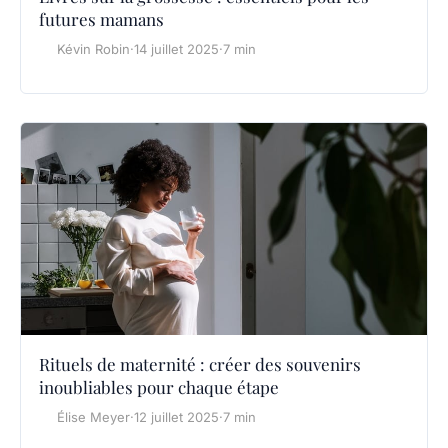
futures mamans
Kévin Robin
·
14 juillet 2025
·
7 min
Rituels de maternité : créer des souvenirs
inoubliables pour chaque étape
Élise Meyer
·
12 juillet 2025
·
7 min