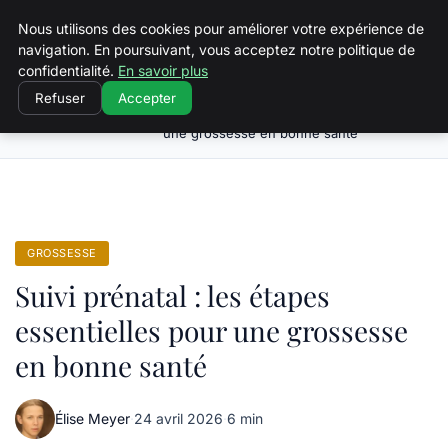
Squeakyswing.com
Nous utilisons des cookies pour améliorer votre expérience de
navigation. En poursuivant, vous acceptez notre politique de
confidentialité.
En savoir plus
Refuser
Accepter
Suivi prénatal : les étapes essentielles pour
Accueil
Grossesse
une grossesse en bonne santé
GROSSESSE
Suivi prénatal : les étapes
essentielles pour une grossesse
en bonne santé
Élise Meyer
·
24 avril 2026
·
6 min