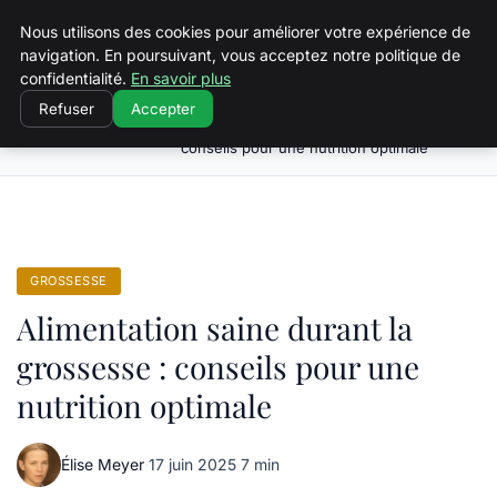
Squeakyswing.com
Nous utilisons des cookies pour améliorer votre expérience de
navigation. En poursuivant, vous acceptez notre politique de
confidentialité.
En savoir plus
Refuser
Accepter
Alimentation saine durant la grossesse :
Accueil
Grossesse
conseils pour une nutrition optimale
GROSSESSE
Alimentation saine durant la
grossesse : conseils pour une
nutrition optimale
Élise Meyer
·
17 juin 2025
·
7 min