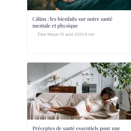
Câlins : les bienfaits sur notre santé
mentale et physique
Élise Meyer
·
12 août 2025
·
6 min
Préceptes de santé essentiels pour une