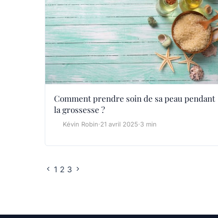
Comment prendre soin de sa peau pendant
la grossesse ?
Kévin Robin
·
21 avril 2025
·
3 min
1
2
3