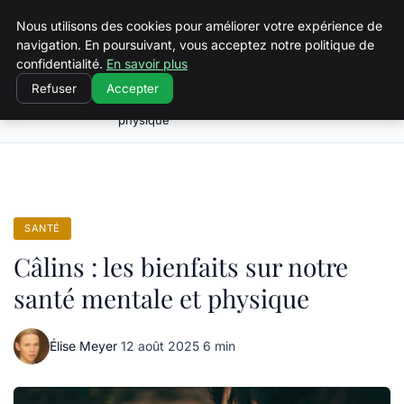
Squeakyswing.com
Nous utilisons des cookies pour améliorer votre expérience de
navigation. En poursuivant, vous acceptez notre politique de
confidentialité.
En savoir plus
Refuser
Accepter
Câlins : les bienfaits sur notre santé mentale et
Accueil
Santé
physique
SANTÉ
Câlins : les bienfaits sur notre
santé mentale et physique
Élise Meyer
·
12 août 2025
·
6 min