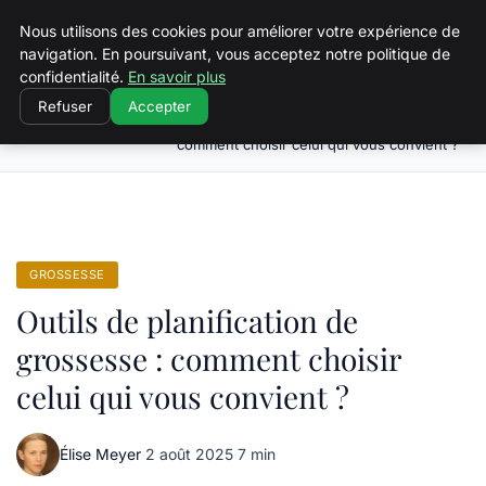
Squeakyswing.com
Nous utilisons des cookies pour améliorer votre expérience de
navigation. En poursuivant, vous acceptez notre politique de
confidentialité.
En savoir plus
Refuser
Accepter
Outils de planification de grossesse :
Accueil
Grossesse
comment choisir celui qui vous convient ?
GROSSESSE
Outils de planification de
grossesse : comment choisir
celui qui vous convient ?
Élise Meyer
·
2 août 2025
·
7 min