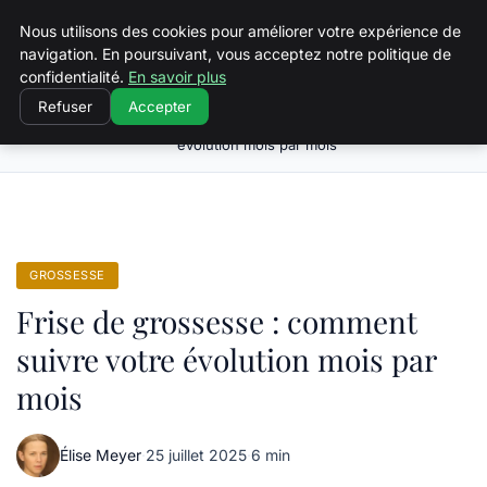
Squeakyswing.com
Nous utilisons des cookies pour améliorer votre expérience de
navigation. En poursuivant, vous acceptez notre politique de
confidentialité.
En savoir plus
Refuser
Accepter
Frise de grossesse : comment suivre votre
Accueil
Grossesse
évolution mois par mois
GROSSESSE
Frise de grossesse : comment
suivre votre évolution mois par
mois
Élise Meyer
·
25 juillet 2025
·
6 min