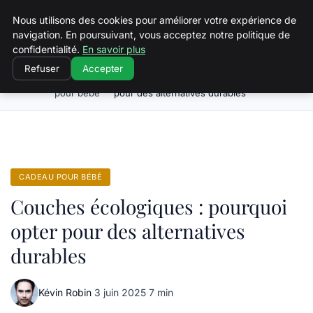
Squeakyswing.com
Nous utilisons des cookies pour améliorer votre expérience de
navigation. En poursuivant, vous acceptez notre politique de
confidentialité.
En savoir plus
Refuser
Accepter
Cadeau
Couches écologiques : pourquoi opter
Accueil
pour bébé
pour des alternatives durables
CADEAU POUR BÉBÉ
Couches écologiques : pourquoi
opter pour des alternatives
durables
Kévin Robin
·
3 juin 2025
·
7 min