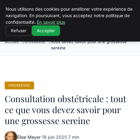
Squeakyswing.com
Nous utilisons des cookies pour améliorer votre expérience de
navigation. En poursuivant, vous acceptez notre politique de
confidentialité.
En savoir plus
Refuser
Accepter
Consultation obstétricale : tout ce que
Accueil
Grossesse
vous devez savoir pour une grossesse
sereine
GROSSESSE
Consultation obstétricale : tout
ce que vous devez savoir pour
une grossesse sereine
Élise Meyer
·
19 juin 2025
·
7 min