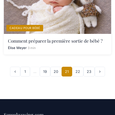
CADEAU POUR BÉBÉ
Comment préparer la première sortie de bébé ?
Élise Meyer
3 min
1
…
19
20
21
22
23
Squeakyswing.com