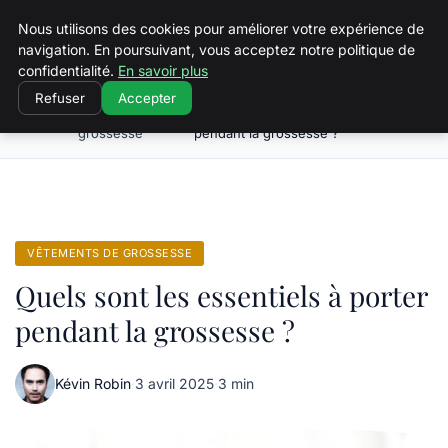
Squeakyswing.com
Nous utilisons des cookies pour améliorer votre expérience de
navigation. En poursuivant, vous acceptez notre politique de
confidentialité.
En savoir plus
Refuser
Accepter
Vêtements de
Quels sont les essentiels à porter
Accueil
grossesse
pendant la grossesse ?
VÊTEMENTS DE GROSSESSE
Quels sont les essentiels à porter
pendant la grossesse ?
Kévin Robin
·
3 avril 2025
·
3 min