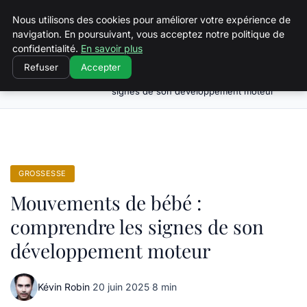
Squeakyswing.com
Nous utilisons des cookies pour améliorer votre expérience de
navigation. En poursuivant, vous acceptez notre politique de
confidentialité.
En savoir plus
Refuser
Accepter
Mouvements de bébé : comprendre les
Accueil
Grossesse
signes de son développement moteur
GROSSESSE
Mouvements de bébé :
comprendre les signes de son
développement moteur
Kévin Robin
·
20 juin 2025
·
8 min