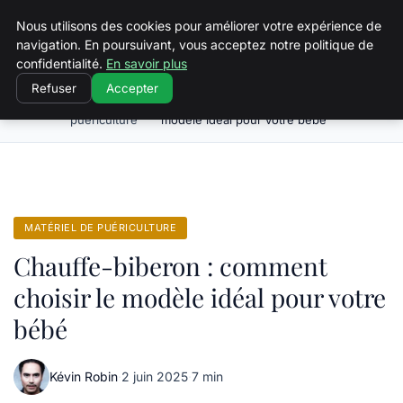
Squeakyswing.com
Nous utilisons des cookies pour améliorer votre expérience de
navigation. En poursuivant, vous acceptez notre politique de
confidentialité.
En savoir plus
Refuser
Accepter
Matériel de
Chauffe-biberon : comment choisir le
Accueil
puériculture
modèle idéal pour votre bébé
MATÉRIEL DE PUÉRICULTURE
Chauffe-biberon : comment
choisir le modèle idéal pour votre
bébé
Kévin Robin
·
2 juin 2025
·
7 min