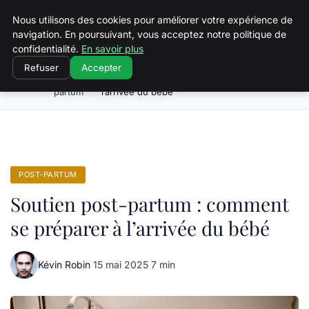
Squeakyswing.com
Nous utilisons des cookies pour améliorer votre expérience de
navigation. En poursuivant, vous acceptez notre politique de
confidentialité.
En savoir plus
Refuser
Accepter
Post-
Soutien post-partum : comment se préparer à
Accueil
partum
l’arrivée du bébé
POST-PARTUM
Soutien post-partum : comment
se préparer à l’arrivée du bébé
Kévin Robin
·
15 mai 2025
·
7 min