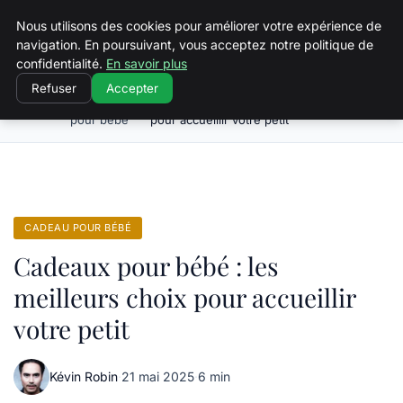
Squeakyswing.com
Nous utilisons des cookies pour améliorer votre expérience de
navigation. En poursuivant, vous acceptez notre politique de
confidentialité.
En savoir plus
Refuser
Accepter
Cadeau
Cadeaux pour bébé : les meilleurs choix
Accueil
pour bébé
pour accueillir votre petit
CADEAU POUR BÉBÉ
Cadeaux pour bébé : les
meilleurs choix pour accueillir
votre petit
Kévin Robin
·
21 mai 2025
·
6 min