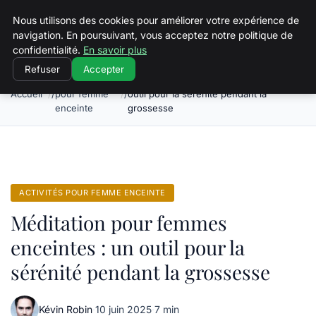
Squeakyswing.com
Nous utilisons des cookies pour améliorer votre expérience de
navigation. En poursuivant, vous acceptez notre politique de
confidentialité.
En savoir plus
Refuser
Accepter
Activités
Méditation pour femmes enceintes : un
Accueil
pour femme
outil pour la sérénité pendant la
enceinte
grossesse
ACTIVITÉS POUR FEMME ENCEINTE
Méditation pour femmes
enceintes : un outil pour la
sérénité pendant la grossesse
Kévin Robin
·
10 juin 2025
·
7 min