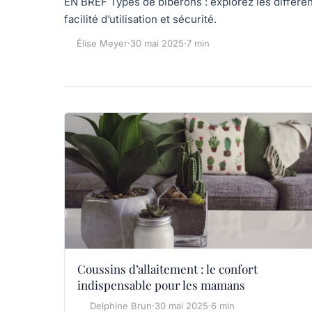
EN BREF Types de biberons : explorez les différent
facilité d’utilisation et sécurité.
Élise Meyer
·
30 mai 2025
·
7 min
Coussins d’allaitement : le confort
indispensable pour les mamans
Delphine Brun
·
30 mai 2025
·
6 min