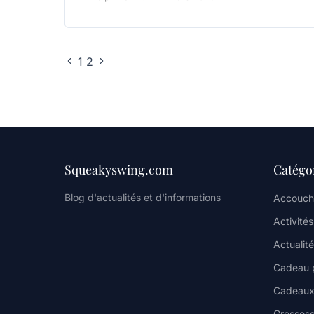
1
2
Squeakyswing.com
Catégo
Blog d'actualités et d'informations
Accouch
Activité
Actualité
Cadeau 
Cadeaux
Grosses