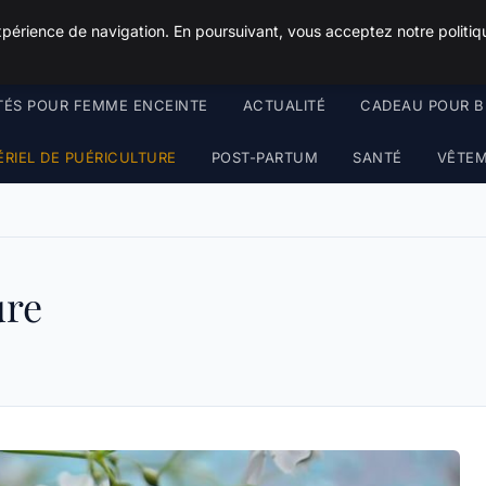
Squeakyswing.com
xpérience de navigation. En poursuivant, vous acceptez notre politiqu
TÉS POUR FEMME ENCEINTE
ACTUALITÉ
CADEAU POUR B
RIEL DE PUÉRICULTURE
POST-PARTUM
SANTÉ
VÊTEM
ure